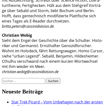
mit Aus­zeich­nung. Schreibt über Sci­ence Fic­tion, Lite­ra­
tur­theo­rie, Fer­tig­he­cken. Hält aus dem Steh­greif Vor­trä­
ge über Sebald und Storm, liebt Bochum und Ber­lin.
Hofft, dass gen­tech­nisch modi­fi­zier­te Platt­fi­sche sich
eines Tages als E‑Reader durchsetzen.
britta.peters@cassinidivision.de
Chris­ti­an Wobig
Sieht dem Engel der Geschich­te über die Schul­ter. His­to­
ri­ker und Ger­ma­nist. Ernst­haf­ter Geno­zid­for­scher.
Wohnt im Holo­deck, fährt Ret­tungs­wa­gen. Homo Cur­sor,
sie­he “urban Legend”. Sebald, Ben­ja­min, Hil­des­hei­mer.
Cthul­hu ver­schwand nach einem kur­zen Wort­wech­sel
mit ihm wie­der im Meer.
christian.wobig@cassinidivision.de
Suchen
nach:
Neueste Beiträge
Star Trek Picard – Vom Unbehagen nach der ersten