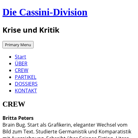
Skip
Die Cassini-Division
to
content
Krise und Kritik
Primary Menu
Start
ÜBER
CREW
PARTIKEL
DOSSIERS
KONTAKT
CREW
Brit­ta Peters
Brain Bug. Start als Gra­fi­ke­rin, ele­gan­ter Wech­sel vom
Bild zum Text. Stu­dier­te Ger­ma­nis­tik und Kom­pa­ra­tis­tik